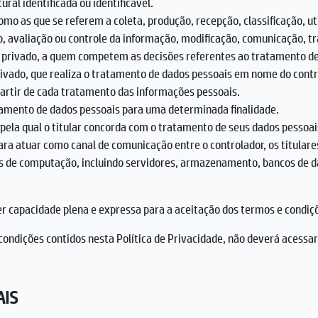
al identificada ou identificável.
o as que se referem a coleta, produção, recepção, classificação, uti
valiação ou controle da informação, modificação, comunicação, tra
 ou privado, a quem competem as decisões referentes ao tratamento d
 privado, que realiza o tratamento de dados pessoais em nome do cont
 partir de cada tratamento das informações pessoais.
tamento de dados pessoais para uma determinada finalidade.
pela qual o titular concorda com o tratamento de seus dados pessoa
ara atuar como canal de comunicação entre o controlador, os titular
 computação, incluindo servidores, armazenamento, bancos de dados,
ter capacidade plena e expressa para a aceitação dos termos e condiçõe
ondições contidos nesta Política de Privacidade, não deverá acessar 
AIS